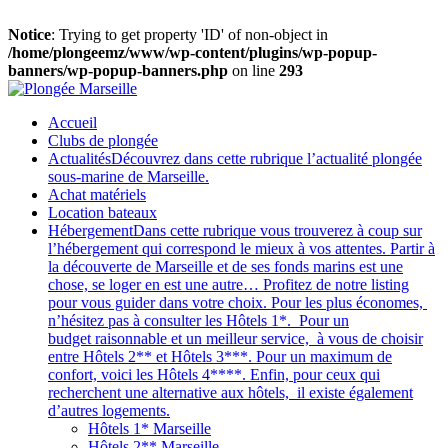
Notice
: Trying to get property 'ID' of non-object in
/home/plongeemz/www/wp-content/plugins/wp-popup-
banners/wp-popup-banners.php
on line
293
Accueil
Clubs de plongée
Actualités
Découvrez dans cette rubrique l’actualité plongée
sous-marine de Marseille.
Achat matériels
Location bateaux
Hébergement
Dans cette rubrique vous trouverez à coup sur
l’hébergement qui correspond le mieux à vos attentes. Partir à
la découverte de Marseille et de ses fonds marins est une
chose, se loger en est une autre… Profitez de notre listing
pour vous guider dans votre choix. Pour les plus économes,
n’hésitez pas à consulter les Hôtels 1*. Pour un
budget raisonnable et un meilleur service, à vous de choisir
entre Hôtels 2** et Hôtels 3***. Pour un maximum de
confort, voici les Hôtels 4****. Enfin, pour ceux qui
recherchent une alternative aux hôtels, il existe également
d’autres logements.
Hôtels 1* Marseille
Hôtels 2** Marseille