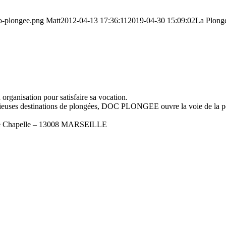
go-plongee.png
Matt
2012-04-13 17:36:11
2019-04-30 15:09:02
La Plong
rganisation pour satisfaire sa vocation.
igieuses destinations de plongées, DOC PLONGEE ouvre la voie de la pe
eille Chapelle – 13008 MARSEILLE