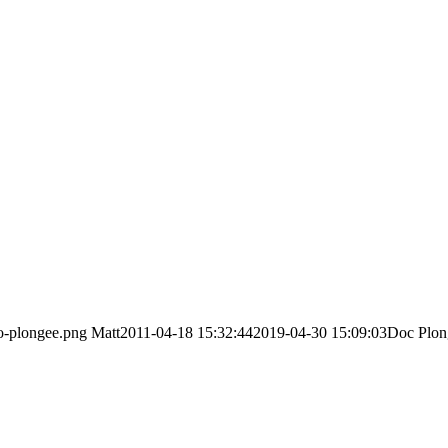
go-plongee.png
Matt
2011-04-18 15:32:44
2019-04-30 15:09:03
Doc Plon