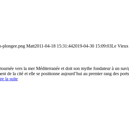
go-plongee.png
Matt
2011-04-18 15:31:44
2019-04-30 15:09:03
Le Vieux 
 tournée vers la mer Méditerranée et doit son mythe fondateur à un nav
 de la cité et elle se positionne aujourd’hui au premier rang des ports d
re la suite