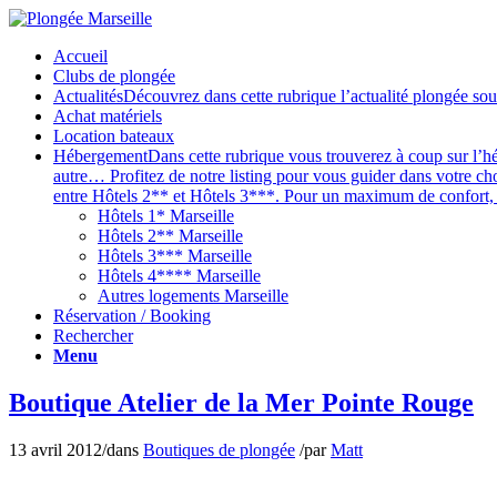
Accueil
Clubs de plongée
Actualités
Découvrez dans cette rubrique l’actualité plongée sou
Achat matériels
Location bateaux
Hébergement
Dans cette rubrique vous trouverez à coup sur l’hé
autre… Profitez de notre listing pour vous guider dans votre ch
entre Hôtels 2** et Hôtels 3***. Pour un maximum de confort, v
Hôtels 1* Marseille
Hôtels 2** Marseille
Hôtels 3*** Marseille
Hôtels 4**** Marseille
Autres logements Marseille
Réservation / Booking
Rechercher
Menu
Boutique Atelier de la Mer Pointe Rouge
13 avril 2012
/
dans
Boutiques de plongée
/
par
Matt