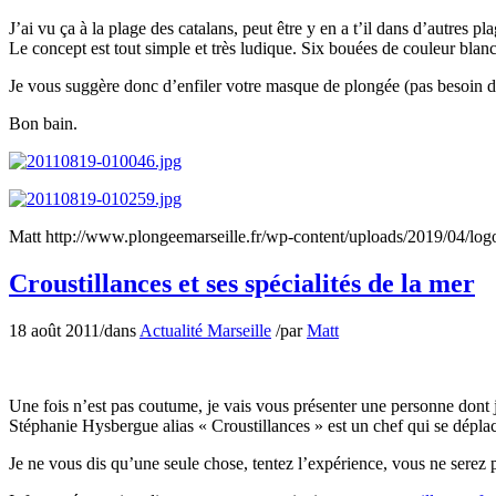
J’ai vu ça à la plage des catalans, peut être y en a t’il dans d’autres pl
Le concept est tout simple et très ludique. Six bouées de couleur blanch
Je vous suggère donc d’enfiler votre masque de plongée (pas besoin de 
Bon bain.
Matt
http://www.plongeemarseille.fr/wp-content/uploads/2019/04/lo
Croustillances et ses spécialités de la mer
18 août 2011
/
dans
Actualité Marseille
/
par
Matt
Une fois n’est pas coutume, je vais vous présenter une personne dont j
Stéphanie Hysbergue alias « Croustillances » est un chef qui se déplac
Je ne vous dis qu’une seule chose, tentez l’expérience, vous ne serez 