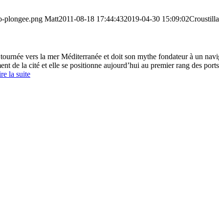
go-plongee.png
Matt
2011-08-18 17:44:43
2019-04-30 15:09:02
Croustilla
 tournée vers la mer Méditerranée et doit son mythe fondateur à un nav
 de la cité et elle se positionne aujourd’hui au premier rang des ports d
re la suite