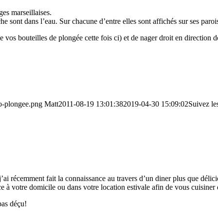
ages marseillaises.
e sont dans l’eau. Sur chacune d’entre elles sont affichés sur ses parois
vos bouteilles de plongée cette fois ci) et de nager droit en direction 
go-plongee.png
Matt
2011-08-19 13:01:38
2019-04-30 15:09:02
Suivez le
’ai récemment fait la connaissance au travers d’un diner plus que délici
e à votre domicile ou dans votre location estivale afin de vous cuisine
pas déçu!