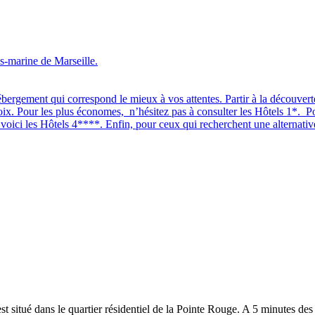
s-marine de Marseille.
bergement qui correspond le mieux à vos attentes. Partir à la découverte
oix. Pour les plus économes, n’hésitez pas à consulter les Hôtels 1*. P
oici les Hôtels 4****. Enfin, pour ceux qui recherchent une alternative
est situé dans le quartier résidentiel de la Pointe Rouge. A 5 minutes 