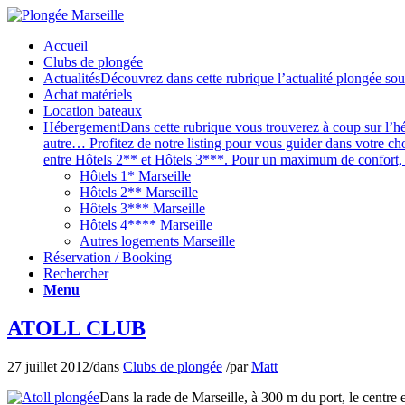
Accueil
Clubs de plongée
Actualités
Découvrez dans cette rubrique l’actualité plongée sou
Achat matériels
Location bateaux
Hébergement
Dans cette rubrique vous trouverez à coup sur l’hé
autre… Profitez de notre listing pour vous guider dans votre ch
entre Hôtels 2** et Hôtels 3***. Pour un maximum de confort, v
Hôtels 1* Marseille
Hôtels 2** Marseille
Hôtels 3*** Marseille
Hôtels 4**** Marseille
Autres logements Marseille
Réservation / Booking
Rechercher
Menu
ATOLL CLUB
27 juillet 2012
/
dans
Clubs de plongée
/
par
Matt
Dans la rade de Marseille, à 300 m du port, le centre 