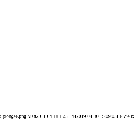
go-plongee.png
Matt
2011-04-18 15:31:44
2019-04-30 15:09:03
Le Vieux 