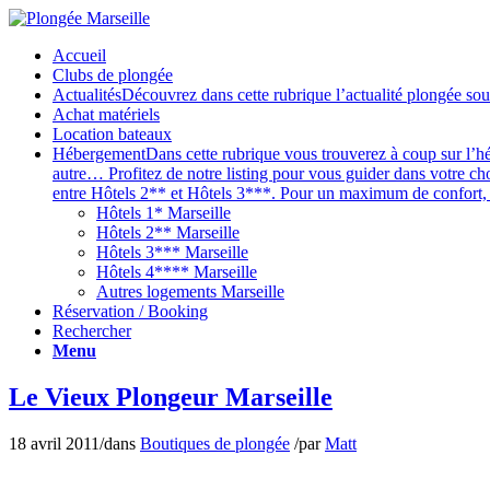
Accueil
Clubs de plongée
Actualités
Découvrez dans cette rubrique l’actualité plongée sou
Achat matériels
Location bateaux
Hébergement
Dans cette rubrique vous trouverez à coup sur l’hé
autre… Profitez de notre listing pour vous guider dans votre ch
entre Hôtels 2** et Hôtels 3***. Pour un maximum de confort, v
Hôtels 1* Marseille
Hôtels 2** Marseille
Hôtels 3*** Marseille
Hôtels 4**** Marseille
Autres logements Marseille
Réservation / Booking
Rechercher
Menu
Le Vieux Plongeur Marseille
18 avril 2011
/
dans
Boutiques de plongée
/
par
Matt